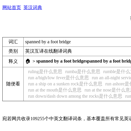
网站首页
英汉词典
词汇
spanned by a foot bridge
类别
英汉互译在线翻译词典
🏠 ＞
spanned by a foot bridge
spanned by a foot brid
释义
ruling是什么意思
rumba是什么意思
rumble是什
run a/high/low fever是什么意思
run an all-night 
随便看
run a ship on a sunken rock是什么意思
run ashor
run at the mouth是什么意思
run at the nose是什么
run down/dash down among the rocks是什么意思
ru
宛若网共收录109255个中英文翻译词条，基本覆盖所有常