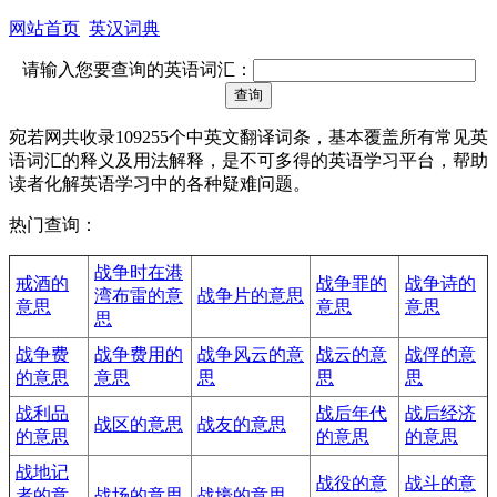
网站首页
英汉词典
请输入您要查询的英语词汇：
宛若网共收录109255个中英文翻译词条，基本覆盖所有常见英
语词汇的释义及用法解释，是不可多得的英语学习平台，帮助
读者化解英语学习中的各种疑难问题。
热门查询：
战争时在港
戒酒的
战争罪的
战争诗的
湾布雷的意
战争片的意思
意思
意思
意思
思
战争费
战争费用的
战争风云的意
战云的意
战俘的意
的意思
意思
思
思
思
战利品
战后年代
战后经济
战区的意思
战友的意思
的意思
的意思
的意思
战地记
战役的意
战斗的意
者的意
战场的意思
战壕的意思