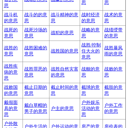
思
思
思
战斗机
战斗的的意
战斗精神的意
战时经济
战术的意
的意思
思
思
的意思
思
战死的
战死沙场的
战略的意
战绩绶带
战犯的意思
意思
意思
思
的意思
战胜/控制
战胜的
战胜困难的
战胜暴风
战胜国的意思
住大火的
意思
意思
雨的意思
意思
战胜疾
战胜罪恶的
战胜自然灾害
战舰的意
战败的意
病的意
意思
的意思
思
思
思
战败国
截止日期的
截止时间的意
截球的意
截肢的意
的意思
意思
思
思
思
戴假面
户外娱乐
戴白草帽的
户外工作
具的意
户主的意思
活动的意
男子的意思
的意思
思
思
户外散
户外生活的
户外运动的意
房产的意
房价表的