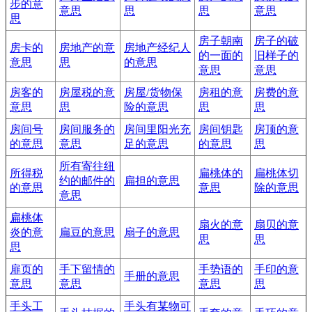
步的意
意思
思
思
意思
思
房子朝南
房子的破
房卡的
房地产的意
房地产经纪人
的一面的
旧样子的
意思
思
的意思
意思
意思
房客的
房屋税的意
房屋/货物保
房租的意
房费的意
意思
思
险的意思
思
思
房间号
房间服务的
房间里阳光充
房间钥匙
房顶的意
的意思
意思
足的意思
的意思
思
所有寄往纽
所得税
扁桃体的
扁桃体切
约的邮件的
扁担的意思
的意思
意思
除的意思
意思
扁桃体
扇火的意
扇贝的意
炎的意
扁豆的意思
扇子的意思
思
思
思
扉页的
手下留情的
手势语的
手印的意
手册的意思
意思
意思
意思
思
手头工
手头有某物可