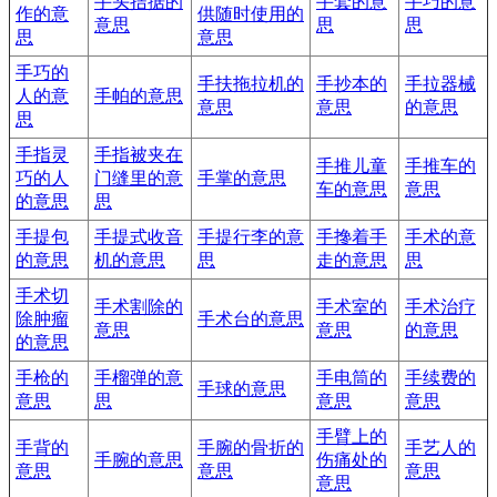
手头拮据的
手套的意
手巧的意
作的意
供随时使用的
意思
思
思
思
意思
手巧的
手扶拖拉机的
手抄本的
手拉器械
人的意
手帕的意思
意思
意思
的意思
思
手指灵
手指被夹在
手推儿童
手推车的
巧的人
门缝里的意
手掌的意思
车的意思
意思
的意思
思
手提包
手提式收音
手提行李的意
手搀着手
手术的意
的意思
机的意思
思
走的意思
思
手术切
手术割除的
手术室的
手术治疗
除肿瘤
手术台的意思
意思
意思
的意思
的意思
手枪的
手榴弹的意
手电筒的
手续费的
手球的意思
意思
思
意思
意思
手臂上的
手背的
手腕的骨折的
手艺人的
手腕的意思
伤痛处的
意思
意思
意思
意思