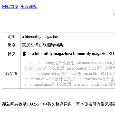
网站首页
英汉词典
词汇
a bimonthly magazine
类别
英汉互译在线翻译词典
🏠 ＞
a bimonthly magazine
a bimonthly magazine
双
释义
an annual meeting是什么意思
an anonymous aut
anaphylaxis是什么意思
an appraised price是什么意
随便看
an arched stone bridge是什么意思
anarchism是什
an armful of wood是什么意思
an army doctor是
an arrogant man是什么意思
a narrow-minded id
宛若网共收录109255个中英文翻译词条，基本覆盖所有常