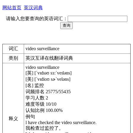
网站首页
英汉词典
请输入您要查询的英语词汇：
词汇
video surveillance
类别
英汉互译在线翻译词典
video surveillance
[英] [ˈvɪdɪəʊ sɜ:ˈveɪləns]
[美] [ˈvɪdioʊ sɚˈveləns]
[名] 监控
词频排名 25775/55435
学习人数 2
难度等级 10/10
认知比例 100.00%
例句
释义
l have checked the video surveillance.
我检查过监控了。