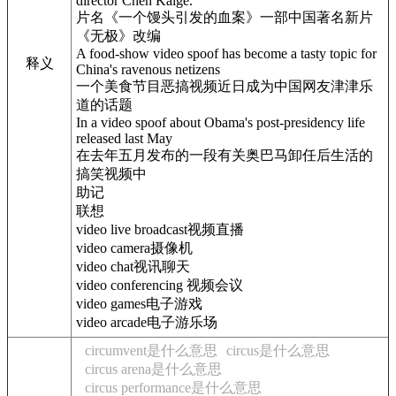
director Chen Kaige."
片名《一个馒头引发的血案》一部中国著名新片
《无极》改编
A food-show video spoof has become a tasty topic for
释义
China's ravenous netizens
一个美食节目恶搞视频近日成为中国网友津津乐
道的话题
In a video spoof about Obama's post-presidency life
released last May
在去年五月发布的一段有关奥巴马卸任后生活的
搞笑视频中
助记
联想
video live broadcast视频直播
video camera摄像机
video chat视讯聊天
video conferencing 视频会议
video games电子游戏
video arcade电子游乐场
circumvent是什么意思
circus是什么意思
circus arena是什么意思
circus performance是什么意思