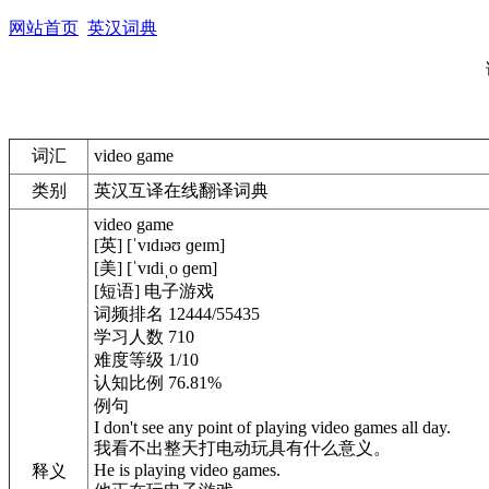
网站首页
英汉词典
词汇
video game
类别
英汉互译在线翻译词典
video game
[英] [ˈvɪdɪəʊ ɡeɪm]
[美] [ˈvɪdiˌo ɡem]
[短语] 电子游戏
词频排名 12444/55435
学习人数 710
难度等级 1/10
认知比例 76.81%
例句
I don't see any point of playing video games all day.
我看不出整天打电动玩具有什么意义。
He is playing video games.
释义