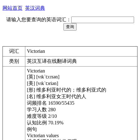
网站首页
英汉词典
请输入您要查询的英语词汇：
词汇
Victorian
类别
英汉互译在线翻译词典
Victorian
[英] [vɪkˈtɔ:rɪən]
[美] [vɪkˈtɔriən]
[形] 维多利亚时代的；维多利亚式的
[名] 维多利亚女王时代的人
词频排名 16590/55435
学习人数 280
难度等级 2/10
认知比例 70.19%
例句
Victorian values