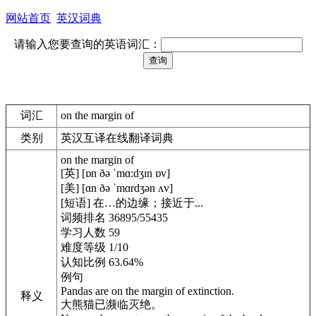
网站首页
英汉词典
请输入您要查询的英语词汇：
词汇
on the margin of
类别
英汉互译在线翻译词典
on the margin of
[英] [ɒn ðə ˈmɑ:dʒɪn ɒv]
[美] [ɑn ðə ˈmɑrdʒən ʌv]
[短语] 在…的边缘；接近于...
词频排名 36895/55435
学习人数 59
难度等级 1/10
认知比例 63.64%
例句
Pandas are on the margin of extinction.
释义
大熊猫已濒临灭绝。