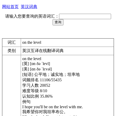
网站首页
英汉词典
请输入您要查询的英语词汇：
词汇
on the level
类别
英汉互译在线翻译词典
on the level
[英] [ɒn ðə ˈlevl]
[美] [ɑn ðə ˈlɛvəl]
[短语] 公平地；诚实地；坦率地
词频排名 11106/55435
学习人数 20052
难度等级 8/10
认知比例 35.86%
例句
I hope you'll be on the level with me.
我希望你对我坦率布公。