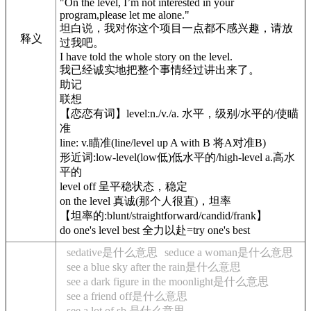
"On the level, I’m not interested in your
program,please let me alone."
坦白说，我对你这个项目一点都不感兴趣，请放
释义
过我吧。
I have told the whole story on the level.
我已经诚实地把整个事情经过讲出来了。
助记
联想
【恋恋有词】level:n./v./a. 水平，级别/水平的/使瞄
准
line: v.瞄准(line/level up A with B 将A对准B)
形近词:low-level(low低)低水平的/high-level a.高水
平的
level off 呈平稳状态，稳定
on the level 真诚(那个人很直)，坦率
【坦率的:blunt/straightforward/candid/frank】
do one's level best 全力以赴=try one's best
sedative是什么意思
seduce a woman是什么意思
see a blue sky after the rain是什么意思
see a dark figure in the moonlight是什么意思
see a friend off是什么意思
see a lot of sb.是什么意思