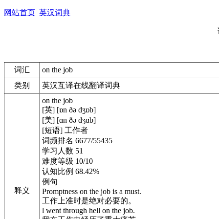
网站首页
英汉词典
词汇
on the job
类别
英汉互译在线翻译词典
on the job
[英] [ɒn ðə dʒɒb]
[美] [ɑn ðə dʒɑb]
[短语] 工作者
词频排名 6677/55435
学习人数 51
难度等级 10/10
认知比例 68.42%
例句
释义
Promptness on the job is a must.
工作上准时是绝对必要的。
l went through hell on the job.