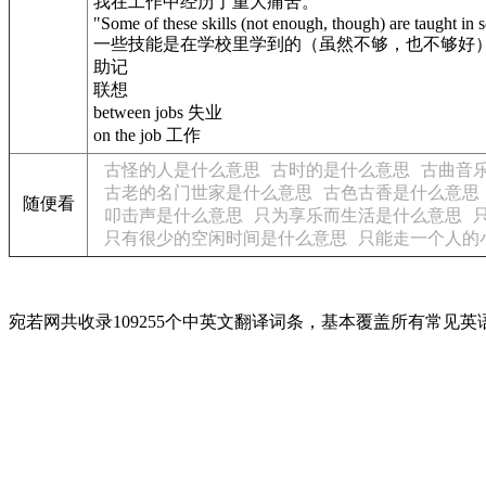
我在工作中经历了重大痛苦。
"Some of these skills (not enough, though) are taught in sc
一些技能是在学校里学到的（虽然不够，也不够好
助记
联想
between jobs 失业
on the job 工作
古怪的人是什么意思
古时的是什么意思
古曲音
古老的名门世家是什么意思
古色古香是什么意思
随便看
叩击声是什么意思
只为享乐而生活是什么意思
只有很少的空闲时间是什么意思
只能走一个人的
宛若网共收录109255个中英文翻译词条，基本覆盖所有常